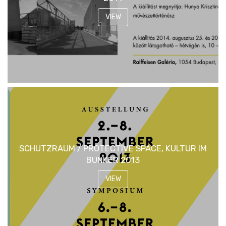
VIEW
SCHUTZRAUM / PROTECTIVE SPACE, KULTUR IM
BUNKER 2013
VIEW