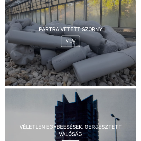
PARTRA VETETT SZÖRNY
VIEW
VÉLETLEN EGYBEESÉSEK, GERJESZTETT
VALÓSÁG