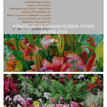
STRATÉGIÁK KIEGYENSÚLYOZÁSRA, STÚDIÓ
GALÉRIA 2008
VIEW
ARCHÍVUM 2004-23