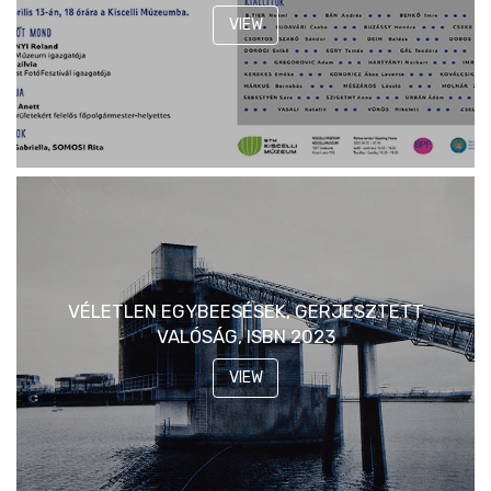
VIEW
VÉLETLEN EGYBEESÉSEK, GERJESZTETT
VALÓSÁG, ISBN 2023
VIEW