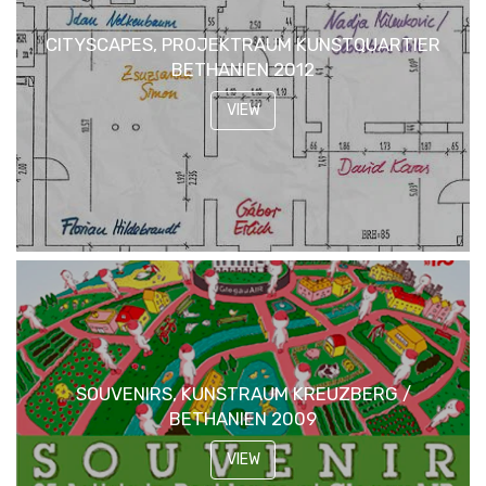
CITYSCAPES, PROJEKTRAUM KUNSTQUARTIER
BETHANIEN 2012
VIEW
SOUVENIRS, KUNSTRAUM KREUZBERG /
BETHANIEN 2009
VIEW