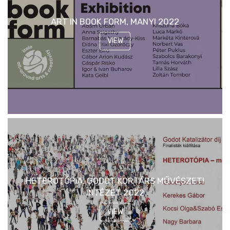
ART IN BOOK FORM, MANYI 2022
VIEW
HETEROTÓPIA, GODOT KORTÁRS MŰVÉSZETI
INTÉZET 2022
VIEW