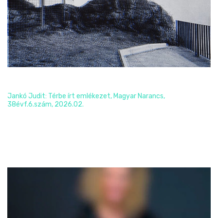
Jankó Judit: Térbe írt emlékezet
Jankó Judit: Térbe írt emlékezet, Magyar Narancs,
38évf.6.szám, 2026.02.
Read More