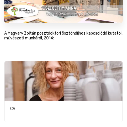
A Magyary Zoltán posztdoktori ösztöndíjhoz kapcsolódó kutatói,
művészeti munkáról, 2014:
https://www.youtube.com/watch?
v=pDCqwBcBCIQ
CV